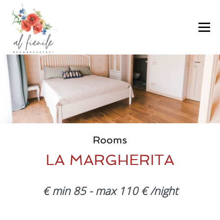
Skip
to
content
Me
To
Rooms
LA MARGHERITA
€ min 85 - max 110 € /night