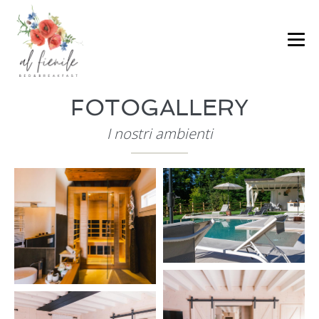
Skip
to
content
Me
To
FOTOGALLERY
I nostri ambienti