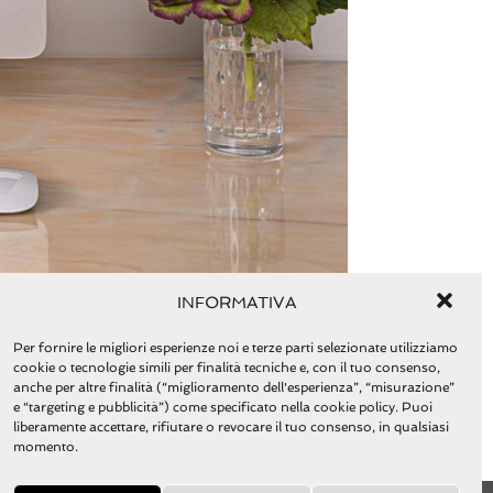
INFORMATIVA
Per fornire le migliori esperienze noi e terze parti selezionate utilizziamo
cookie o tecnologie simili per finalità tecniche e, con il tuo consenso,
anche per altre finalità (“miglioramento dell'esperienza”, “misurazione”
e “targeting e pubblicità”) come specificato nella cookie policy. Puoi
liberamente accettare, rifiutare o revocare il tuo consenso, in qualsiasi
Next Post →
momento.